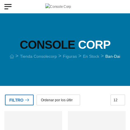
CONSOLE
CORP
>
>
>
>
Tienda Consolecorp
Figuras
En Stock
Ban-Dai
FILTRO