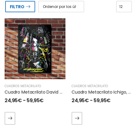
FILTRO
CUADROS METACRILATO
CUADROS METACRILATO
Cuadro Metacrilato David Martinez Cyperpunk
Cuadro Metacrilato Ichigo, Bleach
24,95
€
-
59,95
€
24,95
€
-
59,95
€