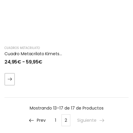
CUADROS METACRILATO
Cuadro Metacrilato Kimetsu No Yaiba Rengoku
24,95
€
-
59,95
€
Mostrando
13–17 de 17
de Productos
Prev
1
2
Siguiente