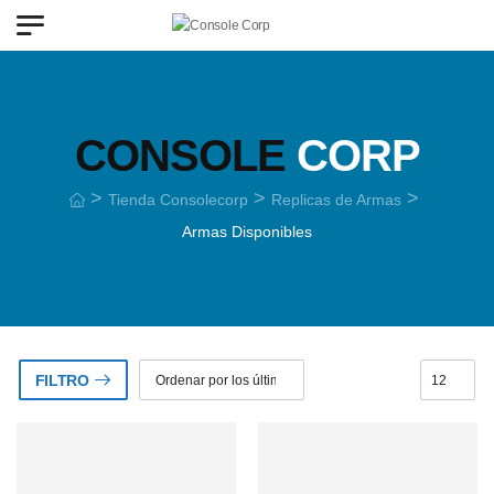
CONSOLE
CORP
>
>
>
Tienda Consolecorp
Replicas de Armas
Armas Disponibles
FILTRO