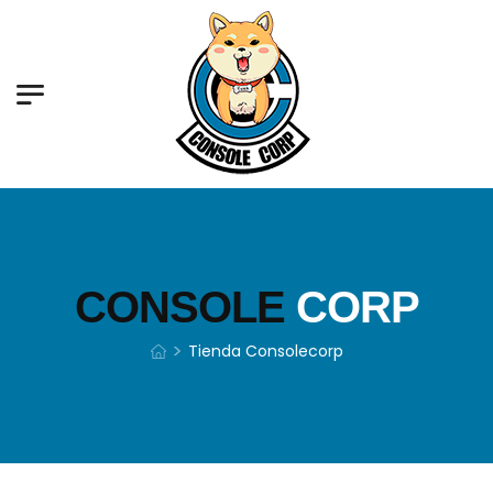
CONSOLE
CORP
>
Tienda Consolecorp