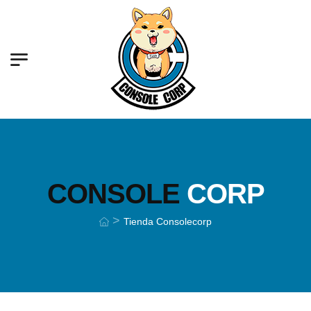
CONSOLE
CORP
>
Tienda Consolecorp