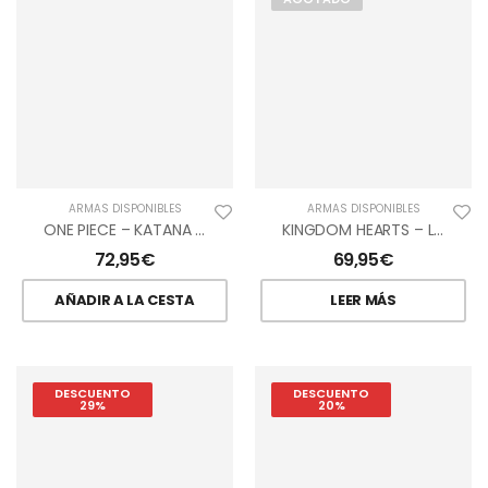
ARMAS DISPONIBLES
ARMAS DISPONIBLES
ONE PIECE – KATANA DE RORONOA ZORO – YUBASHIRI
KINGDOM HEARTS – LLAVE ESPADA HALLOWEEN- JACK’S KEY
72,95
€
69,95
€
AÑADIR A LA CESTA
LEER MÁS
DESCUENTO
DESCUENTO
29%
20%