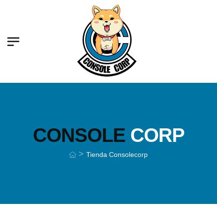
CONSOLE
CORP
>
Tienda Consolecorp