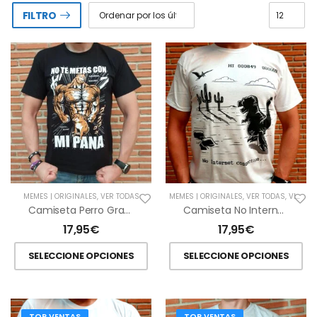
FILTRO
MEMES | ORIGINALES
,
VER TODAS
MEMES | ORIGINALES
,
VER TODAS
,
VIDEOJUEGOS
Camiseta Perro Grande-Perro Chico
Camiseta No Internet Connection…
17,95
€
17,95
€
SELECCIONE OPCIONES
SELECCIONE OPCIONES
TOP VENTAS
TOP VENTAS