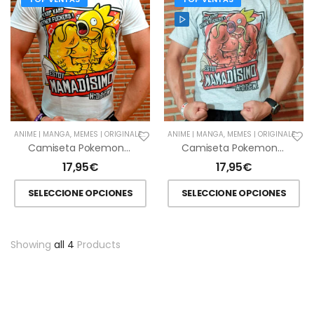
ANIME | MANGA
,
MEMES | ORIGINALES
,
VER TODAS
ANIME | MANGA
,
VIDEOJUEGOS
,
MEMES | ORIGINALES
,
VE
Camiseta Pokemon Mamadisimo Shiny
Camiseta Pokemon Mamadísimo
17,95
€
17,95
€
SELECCIONE OPCIONES
SELECCIONE OPCIONES
Showing
all 4
Products