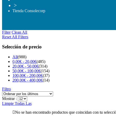
>
Tienda Consolecorp
Filter
Clean All
Reset All Filters
Selección de precio
All
(988)
0,00
€
-
20,00
€
(485)
20,00
€
-
50,00
€
(314)
50,00
€
-
100,00
€
(154)
100,00
€
-
200,00
€
(37)
200,00
€
-
400,00
€
(14)
Filtro
Mostrar :
Limpie Todas Las
No se han encontrado productos que coincidan con tu selecci