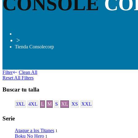
CONSOLE
CO
>
Tienda Consolecorp
Filter
Clean All
Reset All Filters
Buscar tu talla
3XL
4XL
L
M
S
XL
XS
XXL
Serie
Ataque a los Titanes
1
Boku No Hero
1