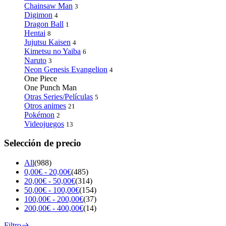
Chainsaw Man
3
Digimon
4
Dragon Ball
1
Hentai
8
Jujutsu Kaisen
4
Kimetsu no Yaiba
6
Naruto
3
Neon Genesis Evangelion
4
One Piece
One Punch Man
Otras Series/Películas
5
Otros animes
21
Pokémon
2
Videojuegos
13
Selección de precio
All
(988)
0,00
€
-
20,00
€
(485)
20,00
€
-
50,00
€
(314)
50,00
€
-
100,00
€
(154)
100,00
€
-
200,00
€
(37)
200,00
€
-
400,00
€
(14)
Filtro