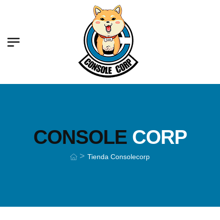
CONSOLE
CORP
>
Tienda Consolecorp