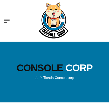
CONSOLE
CORP
>
Tienda Consolecorp