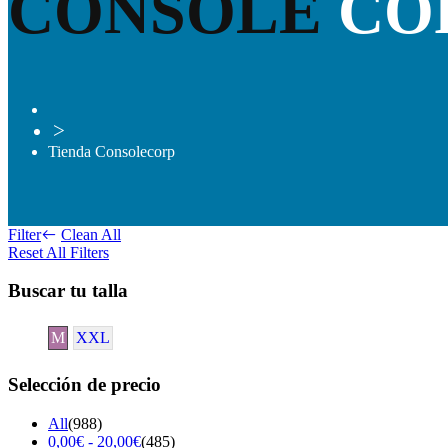
CONSOLE
CO
>
Tienda Consolecorp
Filter
Clean All
Reset All Filters
Buscar tu talla
M
XXL
Selección de precio
All
(988)
0,00
€
-
20,00
€
(485)