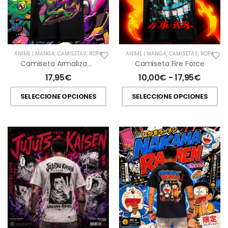
ANIME | MANGA
,
CAMISETAS
,
ROPA
ANIME | MANGA
,
CAMISETAS
,
ROPA
Camiseta Armalizamon Y Gekkomon Digimon
Camiseta Fire Force
17,95
€
10,00
€
-
17,95
€
SELECCIONE OPCIONES
SELECCIONE OPCIONES