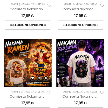
ANIME | MANGA
,
CAMISETAS
ANIME | MANGA
,
CAMISETAS
Camiseta Nakaman Ramen Jujutsu Kaisen
Camiseta Nakama Ramen Doraemon
17,95
€
17,95
€
SELECCIONE OPCIONES
SELECCIONE OPCIONES
ANIME | MANGA
,
CAMISETAS
ANIME | MANGA
,
CAMISETAS
Camiseta Nakama Ramen Yuna Luffy
Camiseta Nakama Ramen Solo Leveling
17,95
€
17,95
€