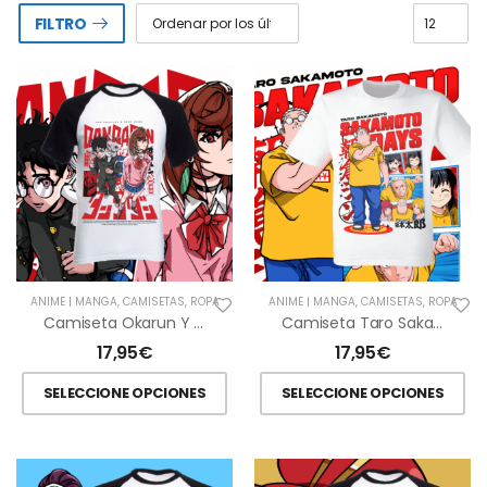
FILTRO
ANIME | MANGA
,
CAMISETAS
,
ROPA
ANIME | MANGA
,
CAMISETAS
,
ROPA
Camiseta Okarun Y Momo Ayase – Dan Da Dan
Camiseta Taro Sakamoto – Sakomoto Days
17,95
€
17,95
€
SELECCIONE OPCIONES
SELECCIONE OPCIONES