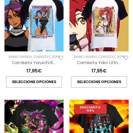
ANIME | MANGA
,
CAMISETAS
,
ROPA
ANIME | MANGA
,
CAMISETAS
,
ROPA
Camiseta Yoruichi Bleach
Camiseta Yoko Littner Gurren Lagan
17,95
€
17,95
€
SELECCIONE OPCIONES
SELECCIONE OPCIONES
DESCUENTO
44%