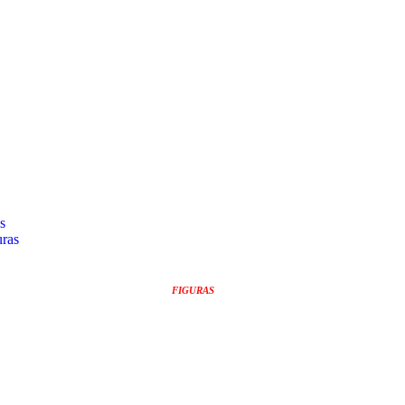
s
uras
FIGURAS