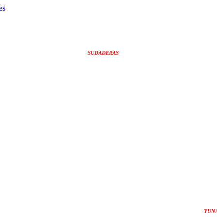
es
SUDADERAS
YUN