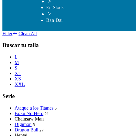
>
En Stock
>
Ban-Dai
Filter
Clean All
Buscar tu talla
L
M
S
XL
XS
XXL
Serie
Ataque a los Titanes
5
Boku No Hero
21
Chainsaw Man
Digimon
5
Dragon Ball
27
Hentai