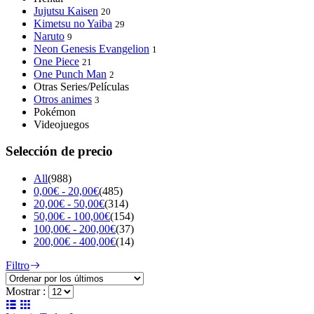
Jujutsu Kaisen
20
Kimetsu no Yaiba
29
Naruto
9
Neon Genesis Evangelion
1
One Piece
21
One Punch Man
2
Otras Series/Películas
Otros animes
3
Pokémon
Videojuegos
Selección de precio
All
(988)
0,00
€
-
20,00
€
(485)
20,00
€
-
50,00
€
(314)
50,00
€
-
100,00
€
(154)
100,00
€
-
200,00
€
(37)
200,00
€
-
400,00
€
(14)
Filtro
Mostrar :