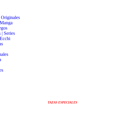
 Originales
 Manga
egos
 | Series
 Ecchi
as
nales
a
es
TAZAS ESPECIALES