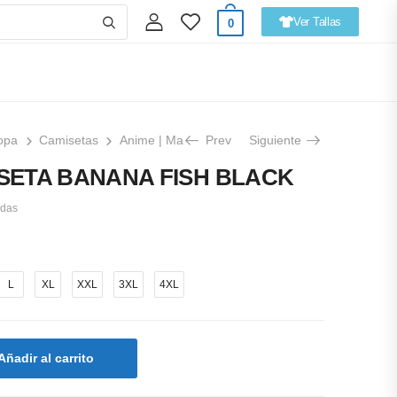
Ver Tallas
0
opa
Camisetas
Anime | Manga
Prev
CAMISETA CAMISETA BANAN
Siguiente
SETA BANANA FISH BLACK
odas
L
XL
XXL
3XL
4XL
Añadir al carrito