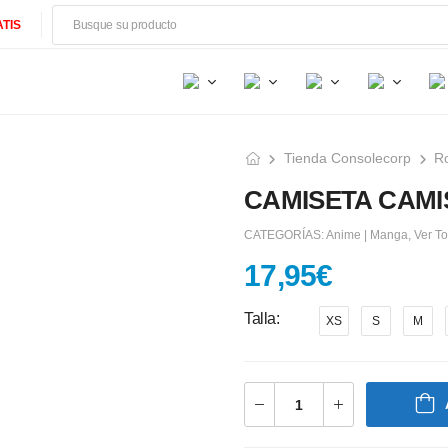
TIS
Tienda Consolecorp
R
CAMISETA CAMI
CATEGORÍAS:
Anime | Manga
,
Ver T
17,95
€
Talla
XS
S
M