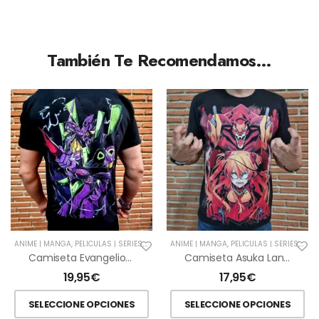
También Te Recomendamos…
ANIME | MANGA
,
PELÍCULAS | SERIES
,
VER TODAS
ANIME | MANGA
,
PELÍCULAS | SERIES
,
VER
Camiseta Evangelion Ver. Lilith
Camiseta Asuka Langley
19,95
€
17,95
€
SELECCIONE OPCIONES
SELECCIONE OPCIONES