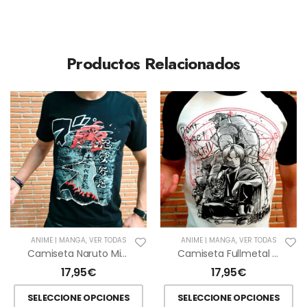
Productos Relacionados
ANIME | MANGA
,
VER TODAS
ANIME | MANGA
,
VER TODAS
Camiseta Naruto Minato VS Zorro
Camiseta Fullmetal Alchemist
17,95
€
17,95
€
SELECCIONE OPCIONES
SELECCIONE OPCIONES