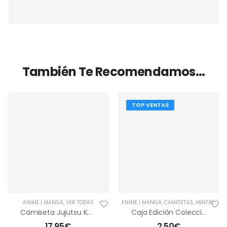
También Te Recomendamos…
TOP VENTAS
ANIME | MANGA
,
VER TODAS
ANIME | MANGA
,
CAMISETAS
,
HENTAI | ECCHI
Camiseta Jujutsu Kaisen Mahito
Caja Edición Coleccionista Pilares
17,95
€
2,50
€