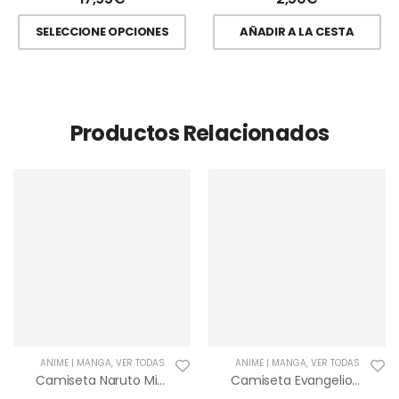
SELECCIONE OPCIONES
AÑADIR A LA CESTA
Productos Relacionados
ANIME | MANGA
,
VER TODAS
ANIME | MANGA
,
VER TODAS
Camiseta Naruto Minato VS Zorro
Camiseta Evangelion EVA 01