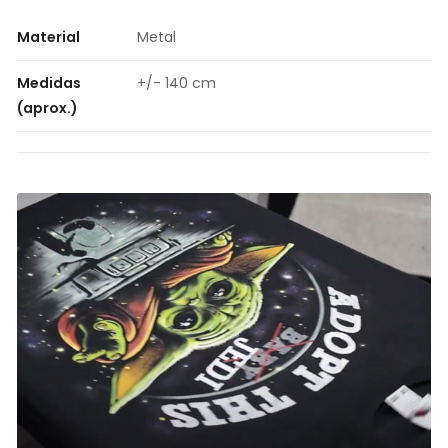
Material
Metal
Medidas
+/- 140 cm
(aprox.)