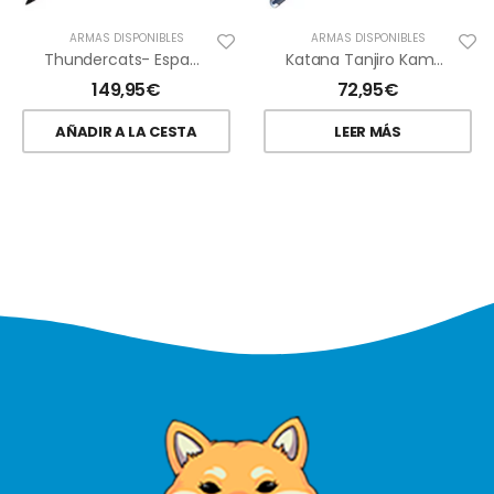
ARMAS DISPONIBLES
ARMAS DISPONIBLES
Thundercats- Espada De Presagios
Katana Tanjiro Kamado V2
149,95
€
72,95
€
AÑADIR A LA CESTA
LEER MÁS