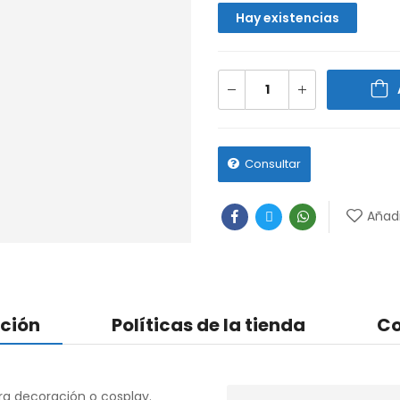
Hay existencias
Consultar
Añadi
ción
Políticas de la tienda
Co
ara decoración o cosplay.