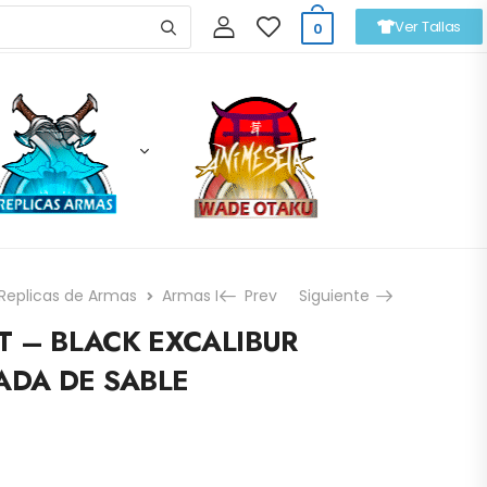
Ver Tallas
0
Replicas de Armas
Armas Disponibles
Prev
Siguiente
FATE STAY NIGHT – B
T – BLACK EXCALIBUR
ADA DE SABLE