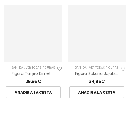
BAN-DAI
,
VER TODAS FIGURAS
BAN-DAI
,
VER TODAS FIGURAS
Figura Tanjiro Kimetsu No Yaiba Series
Figura Sukuna Jujutsu Kaisen Jukon No Kata
29,95
€
34,95
€
AÑADIR A LA CESTA
AÑADIR A LA CESTA