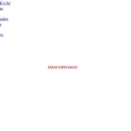
 Ecchi
as
nales
a
es
TAZAS ESPECIALES