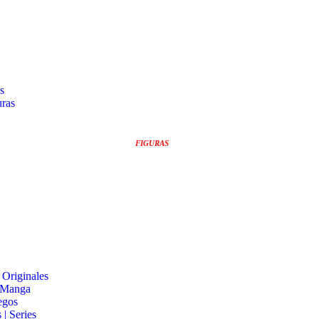
s
uras
FIGURAS
 Originales
 Manga
egos
 | Series