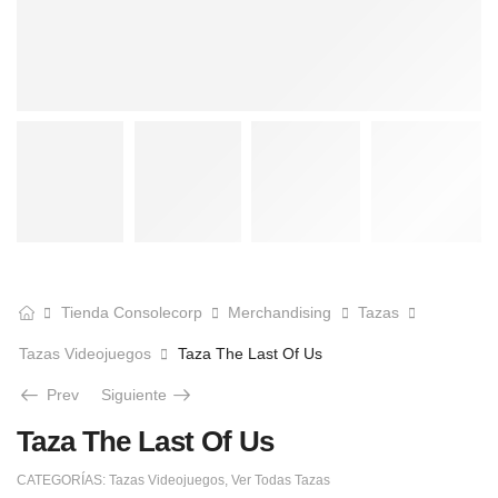
Tienda Consolecorp
Merchandising
Tazas
Tazas Videojuegos
Taza The Last Of Us
Prev
Siguiente
Taza The Last Of Us
CATEGORÍAS:
Tazas Videojuegos
,
Ver Todas Tazas