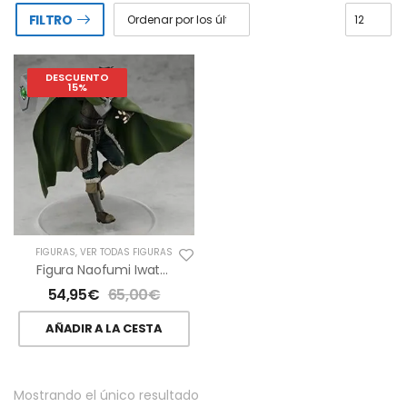
FILTRO
DESCUENTO
15%
FIGURAS
,
VER TODAS FIGURAS
Figura Naofumi Iwatani The Rising Of The Shield Hero
54,95
€
65,00
€
AÑADIR A LA CESTA
Mostrando el único resultado