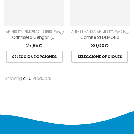
ANIMESETA
,
PELÍCULAS | SERIES
,
WADE OTAKU
ANIME | MANGA
,
ANIMESETA
,
WADE OTAKU
Camiseta Gengar (Diseño Solo Por Delante)
Camiseta DEMONS
27,95
€
30,00
€
SELECCIONE OPCIONES
SELECCIONE OPCIONES
Showing
all 6
Products